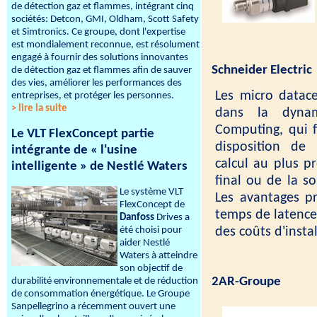
de détection gaz et flammes, intégrant cinq
sociétés: Detcon, GMI, Oldham, Scott Safety
et Simtronics. Ce groupe, dont l'expertise
est mondialement reconnue, est résolument
engagé à fournir des solutions innovantes
Schneider Electric
de détection gaz et flammes afin de sauver
des vies, améliorer les performances des
Les micro datace
entreprises, et protéger les personnes.
> lire la suite
dans la dyna
Computing, qui f
Le VLT FlexConcept partie
disposition de
intégrante de « l'usine
calcul au plus pr
intelligente » de Nestlé Waters
final ou de la s
Le système VLT
Les avantages p
FlexConcept de
temps de latence 
Danfoss
Drives a
des coûts d'insta
été choisi pour
aider Nestlé
Waters à atteindre
son objectif de
2AR-Groupe
durabilité environnementale et de réduction
de consommation énergétique. Le Groupe
Sanpellegrino a récemment ouvert une