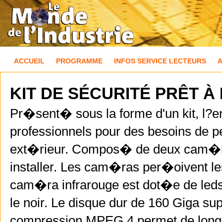
ACCUEIL
PROGRAMME
INFOS SERVICE LECTEURS
KIT DE SÉCURITÉ PRÊT À
Pr�sent� sous la forme d'un kit, l?e
professionnels pour des besoins de pe
ext�rieur. Compos� de deux cam�ras 
installer. Les cam�ras per�oivent l
cam�ra infrarouge est dot�e de leds 
le noir. Le disque dur de 160 Giga s
compression MPEG 4 permet de longs