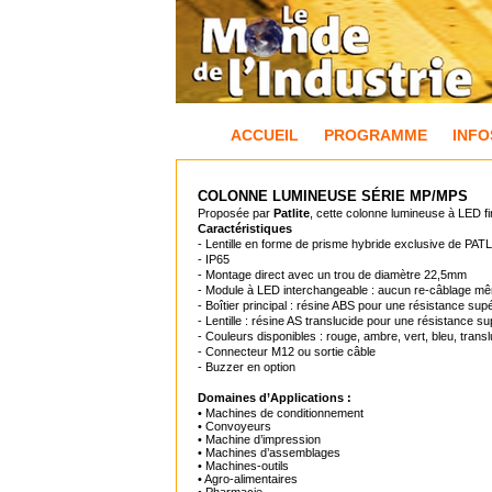
ACCUEIL
PROGRAMME
INFO
COLONNE LUMINEUSE SÉRIE MP/MPS
Proposée par
Patlite
, cette colonne lumineuse à LED f
Caractéristiques
- Lentille en forme de prisme hybride exclusive de PATLIT
- IP65
- Montage direct avec un trou de diamètre 22,5mm
- Module à LED interchangeable : aucun re-câblage même
- Boîtier principal : résine ABS pour une résistance sup
- Lentille : résine AS translucide pour une résistance s
- Couleurs disponibles : rouge, ambre, vert, bleu, transl
- Connecteur M12 ou sortie câble
- Buzzer en option
Domaines d’Applications :
• Machines de conditionnement
• Convoyeurs
• Machine d’impression
• Machines d’assemblages
• Machines-outils
• Agro-alimentaires