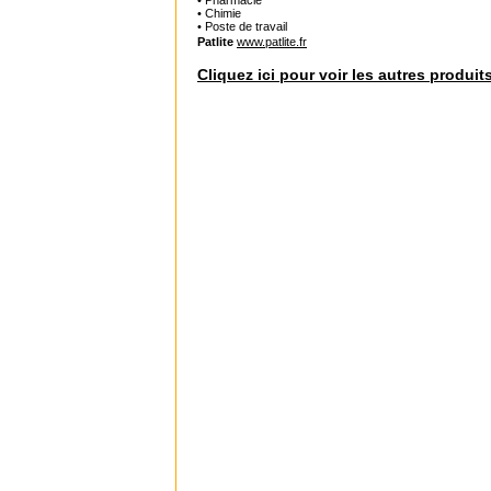
• Pharmacie
• Chimie
• Poste de travail
Patlite
www.patlite.fr
Cliquez ici pour voir les autres produit