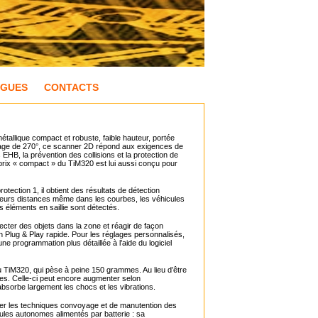
OGUES
CONTACTS
étallique compact et robuste, faible hauteur, portée
layage de 270°, ce scanner 2D répond aux exigences de
EHB, la prévention des collisions et la protection de
prix « compact » du TiM320 est lui aussi conçu pour
ection 1, il obtient des résultats de détection
leurs distances même dans les courbes, les véhicules
 éléments en saillie sont détectés.
cter des objets dans la zone et réagir de façon
on Plug & Play rapide. Pour les réglages personnalisés,
ne programmation plus détaillée à l’aide du logiciel
 du TiM320, qui pèse à peine 150 grammes. Au lieu d’être
iles. Celle-ci peut encore augmenter selon
absorbe largement les chocs et les vibrations.
nger les techniques convoyage et de manutention des
ules autonomes alimentés par batterie : sa