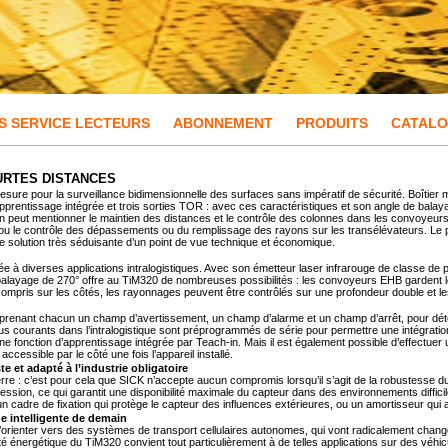
S SERVICE LECTEURS
ABONNEMENT
PRODUITS
CATAL
URTES DISTANCES
sure pour la surveillance bidimensionnelle des surfaces sans impératif de sécurité. Boîtier m
d’apprentissage intégrée et trois sorties TOR : avec ces caractéristiques et son angle de ba
On peut mentionner le maintien des distances et le contrôle des colonnes dans les convoyeurs 
s, ou le contrôle des dépassements ou du remplissage des rayons sur les transélévateurs. Le 
D une solution très séduisante d’un point de vue technique et économique.
à diverses applications intralogistiques. Avec son émetteur laser infrarouge de classe de prot
balayage de 270° offre au TiM320 de nombreuses possibilités : les convoyeurs EHB gardent 
 compris sur les côtés, les rayonnages peuvent être contrôlés sur une profondeur double et les
mprenant chacun un champ d’avertissement, un champ d’alarme et un champ d’arrêt, pour déte
plus courants dans l’intralogistique sont préprogrammés de série pour permettre une intégrati
ne fonction d’apprentissage intégrée par Teach-in. Mais il est également possible d’effectuer u
essible par le côté une fois l’appareil installé.
 et adapté à l’industrie obligatoire
la guerre : c’est pour cela que SICK n’accepte aucun compromis lorsqu’il s’agit de la robustesse
ression, ce qui garantit une disponibilité maximale du capteur dans des environnements diffic
un cadre de fixation qui protège le capteur des influences extérieures, ou un amortisseur qui 
ue intelligente de demain
s’orienter vers des systèmes de transport cellulaires autonomes, qui vont radicalement cha
 énergétique du TiM320 convient tout particulièrement à de telles applications sur des véhic