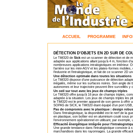
ACCUEIL
PROGRAMME
INFO
DÉTECTION D’OBJETS EN 2D SUR DE CO
Le TiM320 de
Sick
est un scanner de détection et de me
adaptée aux applications allant jusqu’à 4 m, fonction 
nombreuses applications intralogistiques en intérieur. 
l’arrière sur les mini-AGV et les plates-formes mobile
l’industrie et l’intralogistique, et fait de ce scanner 2
Une détection optimale dans toutes les situations
Le TiM320 dispose d’une puissance de détection adaptée 
inégalés, même sur les surfaces noires. Son angle de 
autonomes et leur trajectoire peuvent être surveillés y
Un oeil sur tout avec les jeux de champs triples
Le TiM320 offre jusqu’à 16 jeux de champs triples, co
adaptée à la situation. Les jeux de champs triples les 
le TiM320 est le premier appareil de son genre à offrir u
SOPAS de SICK, le TiM320 étant équipé d’un port USB, acc
Pas de compromis avec le plastique : design robuste
Dans l’intralogistique, la disponibilité est le nerf de 
en plastique, son boîtier est en aluminium coulé sous p
l’environnement opérationnel en utilisant, par exemple, 
Efficacité énergétique intégrée pour l’intralogistiq
Une grande tendance dans l’intralogistique consiste à 
marchandises dans les rayonnages. La grande efficacité