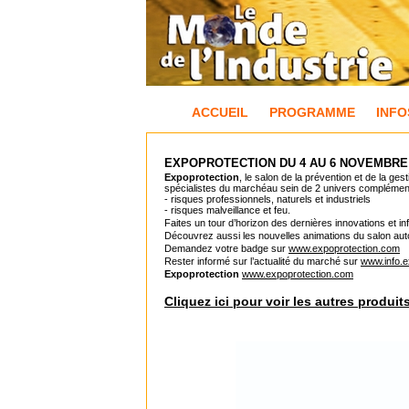
ACCUEIL
PROGRAMME
INFO
EXPOPROTECTION DU 4 AU 6 NOVEMBRE 
Expoprotection
, le salon de la prévention et de la g
spécialistes du marchéau sein de 2 univers complément
- risques professionnels, naturels et industriels
- risques malveillance et feu.
Faites un tour d’horizon des dernières innovations et i
Découvrez aussi les nouvelles animations du salon autour
Demandez votre badge sur
www.expoprotection.com
Rester informé sur l’actualité du marché sur
www.info.e
Expoprotection
www.expoprotection.com
Cliquez ici pour voir les autres produit