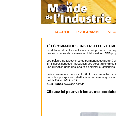
ACCUEIL
PROGRAMME
INFO
TÉLÉCOMMANDES UNIVERSELLES ET MU
L’installation des blocs autonomes doit posséder un ou 
ou des organes de commande divisionnaires.
ABB
prop
Les boîtiers de télécommande permettent de piloter à 
ERT qui exigent que l’installation des blocs autonomes
une utilisation dans des locaux à sommeil et détient les
La télécommande universelle BT5F est compatible avec 
nouvelles perspectives d’utilisation notamment grâce à s
de BRIO+ et BRIO ECO3.
ABB France
www.abb.com/fr
Cliquez ici pour voir les autres produit