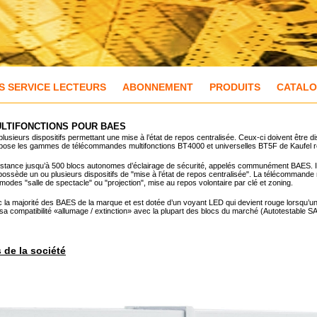
S SERVICE LECTEURS
ABONNEMENT
PRODUITS
CATAL
LTIFONCTIONS POUR BAES
plusieurs dispositifs permettant une mise à l’état de repos centralisée. Ceux-ci doivent êtr
ose les gammes de télécommandes multifonctions BT4000 et universelles BT5F de Kaufel rép
distance jusqu’à 500 blocs autonomes d’éclairage de sécurité, appelés communément BAES. I
 possède un ou plusieurs dispositifs de "mise à l’état de repos centralisée". La télécommand
 modes "salle de spectacle" ou "projection", mise au repos volontaire par clé et zoning.
la majorité des BAES de la marque et est dotée d’un voyant LED qui devient rouge lorsqu’un
a compatibilité «allumage / extinction» avec la plupart des blocs du marché (Autotestable SATI
s de la société