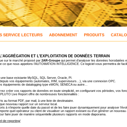
S SERVICE LECTEURS
ABONNEMENT
PRODUITS
CATAL
 L’AGGRÉGATION ET L’EXPLOITATION DE DONNÉES TERRAIN
ue sur le marché proposé par
2AR-Groupe
qui permet d’analyser les données horodatées e
érence de ce que nous appelons l’AUTOMATION INTELLIGENCE. Ce logiciel vous permettra de faci
ns une base existante MySQL, SQL Server, Oracle, PI.
s depuis vos équipements (automates, IHM, superviseurs…), via une connexion OPC.
 des équipements de datalogging type eWON, SENECA ou autre…
ez créer vos rapports de données en toute simplicité, en configurant vos périodes, vos foncti
s, PLUTO Live Report offre de nombreuses fonctionnalités :
s au format PDF, par mail, à une liste de destinataire.
que nouveau rapport sur un serveur local.
rts à n’importe quelle date du passé et de les faire jouer dynamiquement pour analyser l’évo
n’importe quel opérateur ou client de visualiser un rapport existant ou d’un générer un nouvea
r faire jouer de manière séquentielle plusieurs rapports en mode diaporama.
el-de-reporting/