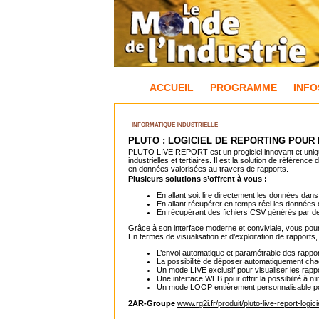
ACCUEIL
PROGRAMME
INFO
INFORMATIQUE INDUSTRIELLE
PLUTO : LOGICIEL DE REPORTING POUR
PLUTO LIVE REPORT est un progiciel innovant et uniq
industrielles et tertiaires. Il est la solution de réf
en données valorisées au travers de rapports.
Plusieurs solutions s’offrent à vous :
En allant soit lire directement les données da
En allant récupérer en temps réel les donnée
En récupérant des fichiers CSV générés par
Grâce à son interface moderne et conviviale, vous pourr
En termes de visualisation et d’exploitation de rapport
L’envoi automatique et paramétrable des rapport
La possibilité de déposer automatiquement cha
Un mode LIVE exclusif pour visualiser les rappo
Une interface WEB pour offrir la possibilité à 
Un mode LOOP entièrement personnalisable pou
2AR-Groupe
www.rg2i.fr/produit/pluto-live-report-logici