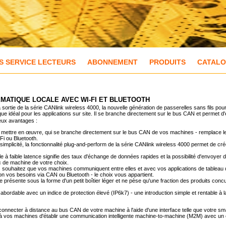
S SERVICE LECTEURS
ABONNEMENT
PRODUITS
CATAL
MATIQUE LOCALE AVEC WI-FI ET BLUETOOTH
ortie de la série CANlink wireless 4000, la nouvelle génération de passerelles sans fils pour 
e idéal pour les applications sur site. Il se branche directement sur le bus CAN et permet d'é
eux avantages :
e à mettre en œuvre, qui se branche directement sur le bus CAN de vos machines - remplace 
Fi ou Bluetooth.
 simplicité, la fonctionnalité plug-and-perform de la série CANlink wireless 4000 permet de c
lle à faible latence signifie des taux d'échange de données rapides et la possibilité d'envo
c de machine de votre choix.
souhaitez que vos machines communiquent entre elles et avec vos applications de tableau de b
on vos besoins via CAN ou Bluetooth - le choix vous appartient.
se présente sous la forme d'un petit boîtier léger et ne pèse qu'une fraction des produits co
bordable avec un indice de protection élevé (IP6k7) - une introduction simple et rentable à la
 connecter à distance au bus CAN de votre machine à l'aide d'une interface telle que votre sm
à vos machines d'établir une communication intelligente machine-to-machine (M2M) avec un