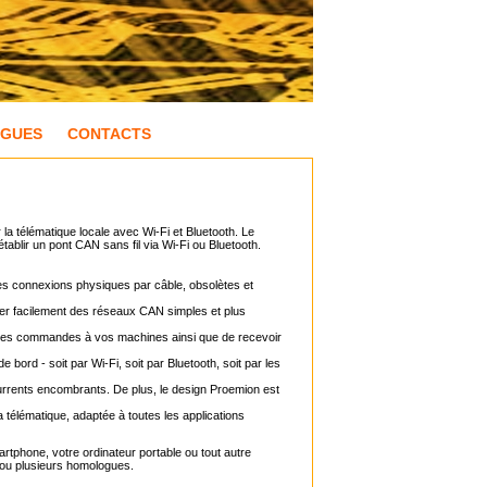
OGUES
CONTACTS
la télématique locale avec Wi-Fi et Bluetooth. Le
tablir un pont CAN sans fil via Wi-Fi ou Bluetooth.
les connexions physiques par câble, obsolètes et
réer facilement des réseaux CAN simples et plus
yer des commandes à vos machines ainsi que de recevoir
ord - soit par Wi-Fi, soit par Bluetooth, soit par les
ncurrents encombrants. De plus, le design Proemion est
 télématique, adaptée à toutes les applications
artphone, votre ordinateur portable ou tout autre
 ou plusieurs homologues.