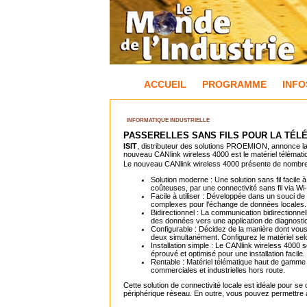
ACCUEIL
PROGRAMME
INFO
INFORMATIQUE INDUSTRIELLE
PASSERELLES SANS FILS POUR LA TÉLÉ
ISIT
, distributeur des solutions PROEMION, annonce la s
nouveau CANlink wireless 4000 est le matériel télématiqu
Le nouveau CANlink wireless 4000 présente de nombr
Solution moderne : Une solution sans fil facil
coûteuses, par une connectivité sans fil via Wi-
Facile à utiliser : Développée dans un souci de
complexes pour l'échange de données locales.
Bidirectionnel : La communication bidirectionne
des données vers une application de diagnosti
Configurable : Décidez de la manière dont vous 
deux simultanément. Configurez le matériel sel
Installation simple : Le CANlink wireless 4000 
éprouvé et optimisé pour une installation facile.
Rentable : Matériel télématique haut de gamme a
commerciales et industrielles hors route.
Cette solution de connectivité locale est idéale pour se
périphérique réseau. En outre, vous pouvez permettre 