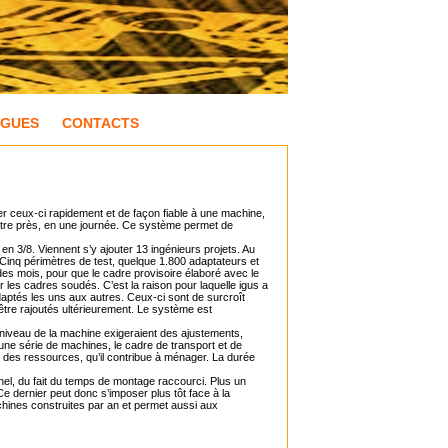
OGUES
CONTACTS
 ceux-ci rapidement et de façon fiable à une machine,
mètre près, en une journée. Ce système permet de
 3/8. Viennent s’y ajouter 13 ingénieurs projets. Au
Cinq périmètres de test, quelque 1.800 adaptateurs et
e des mois, pour que le cadre provisoire élaboré avec le
 sur les cadres soudés. C’est la raison pour laquelle igus a
aptés les uns aux autres. Ceux-ci sont de surcroît
tre rajoutés ultérieurement. Le système est
 niveau de la machine exigeraient des ajustements,
une série de machines, le cadre de transport et de
 des ressources, qu’il contribue à ménager. La durée
nel, du fait du temps de montage raccourci. Plus un
 dernier peut donc s’imposer plus tôt face à la
chines construites par an et permet aussi aux