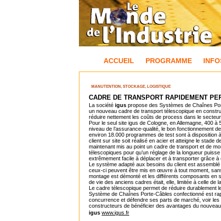
ACCUEIL
PROGRAMME
INFO
MANUTENTION, STOCKAGE, LOGISTIQUE
CADRE DE TRANSPORT RAPIDEMENT PE
La société
igus
propose des Systèmes de Chaînes Porte
un nouveau cadre de transport télescopique en construct
réduire nettement les coûts de process dans le secteur 
Pour le seul site igus de Cologne, en Allemagne, 400 à
niveau de l’assurance-qualité, le bon fonctionnement
environ 18.000 programmes de test sont à disposition à ce
client sur site soit réalisé en acier et atteigne le stade 
maintenant mis au point un cadre de transport et de m
télescopiques pour qu’un réglage de la longueur puisse
extrêmement facile à déplacer et à transporter grâce 
Le système adapté aux besoins du client est assemblé s
ceux-ci peuvent être mis en œuvre à tout moment, sans 
montage est démonté et les différents composants en so
de vie des anciens cadres était, elle, limitée à celle de 
Le cadre télescopique permet de réduire durablement les
Système de Chaînes Porte-Câbles confectionné est rapid
concurrence et défendre ses parts de marché, voir les 
constructeurs de bénéficier des avantages du nouveau
igus
www.igus.fr