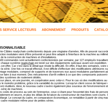
S SERVICE LECTEURS
ABONNEMENT
PRODUITS
CATAL
RSONNALISABLE
-Câbles readychain confectionnés depuis une vingtaine d’années. Afin de pouvoir raccorder
ion modulaire vient d’être présenté et peut être adapté à l’interface de la machine au milli
de la construction de machines et d’installations.
 500 commandes sont actuellement confectionnées par semaine, par 127 employés travaillant en
 de chaque système
readychain
est testé sur des équipements spéciaux avant son expédition. 
t effet. Car c’est dans le détail que réside la difficulté. En effet, il faut des semaines, voir
de la série. Une fois ce travail effectué, il est difficile d’effectuer des modifications ultérieures
ontage modulaire, composé de supports et de traverses eux aussi modulaires parfaitement ad
 se faire à tout moment. Des mécanismes d’arrêt veillent à ce que des composants puissent ê
à des systèmes de roulement dédiés.
ur place, en une journée, en coopération avec celui-ci. Pour le cas où des modifications au
le moindre problème, grâce à la variabilité du système. Lorsqu’un client cesse de fabriquer 
nt réutilisés. Ainsi, le nouveau cadre s’avère également plus soucieux de l’environnement et
la série de machines.
 coûts de process au sein de l’entreprise, ceux-ci étant pour l’essentiel des frais de person
ement en œuvre, et plus les délais de livraison du constructeur de machines sont courts. Ce
élargir. Le concept du cadre, en comparaison économique, se rentabilise à partir de cinq ma
 cadre modulaire même pour de petites séries.