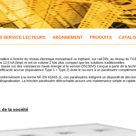
S SERVICE LECTEURS
ABONNEMENT
PRODUITS
CATAL
tallent à l’entrée du réseau électrique monophasé ou triphasé, sur rail DIN, au niveau du TGB
12,5 kA (Iimp) et ont un volume 2 fois plus compact que les solutions traditionnelles.
basée sur des varistances haute énergie et la version DS130VG conçue à partir de la techn
efficacité accrue (équivalence Type 1 + Type 2) évite le recours à un parafoudre complémenta
t conformément à la norme NF EN 61643-11, ces parafoudres intègrent un dispositif de décon
 télésignalisation. La fonction parafoudre débrochable assure une maintenance simple et rapide
s de la société