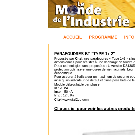
ACCUEIL
PROGRAMME
INFO
PARAFOUDRES BT “TYPE 1+ 2”
Proposés par
Citel
, ces parafoudres « Type 1+2 » s’ins
dimensionnés pour résister à une décharge de foudre de 
Deux technologies sont proposées : la version DS130R 
protection optimisé et une durée de vie maximale. Leur 
économique.
Pour assurer à l’utilisateur un maximum de sécurité e
ainsi qu’un indicateur de défaut et d’une possibilité de
Module débrochable par phase
In : 20 kA
Imax : 50 kA
Iimp : 12,5 Ka
Citel
www.citel2cp.com
Cliquez ici pour voir les autres produit