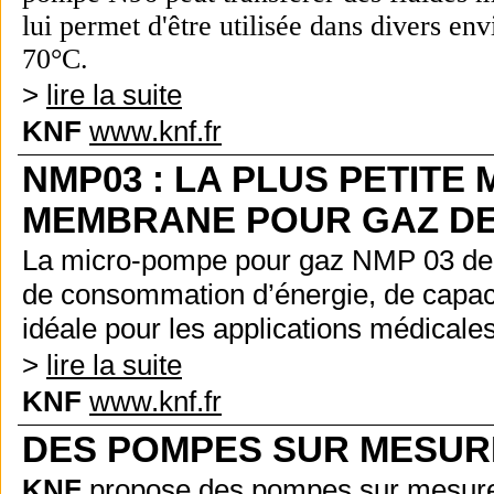
lui permet d'être utilisé
e
dans divers en
70
°C.
>
lire la suite
KNF
www.knf.fr
NMP03 : LA PLUS PETITE
MEMBRANE POUR GAZ DE
La micro-pompe pour gaz NMP 03 de
de consommation d’énergie, de capacit
idéale pour les applications médicales e
>
lire la suite
KNF
www.knf.fr
DES POMPES SUR MESUR
KNF
propose des pompes sur mesure 