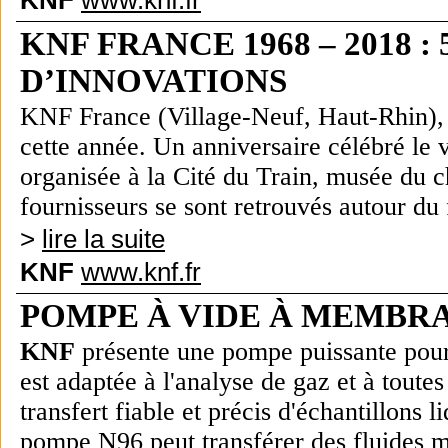
KNF
www.knf.fr
KNF FRANCE
1968 – 2018
:
D’INNOVATIONS
KNF France (Village-Neuf, Haut-Rhin),
cette année.
Un anniversaire célébré le 
organisée à la Cité du Train, musée du c
fournisseurs se sont retrouvés autour d
>
lire la suite
KNF
www.knf.fr
P
OMPE À VIDE À MEMBR
KNF
présente une pompe puissante pour 
est adaptée à l'analyse de gaz et à toutes
transfert fiable et précis d'échantillon
pompe N96
peut transférer des fluides 